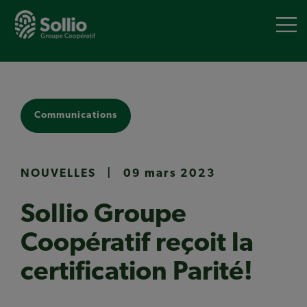
Aller
au
contenu
principal
Communications
NOUVELLES
|
09 mars 2023
Sollio Groupe
Coopératif reçoit la
certification Parité!