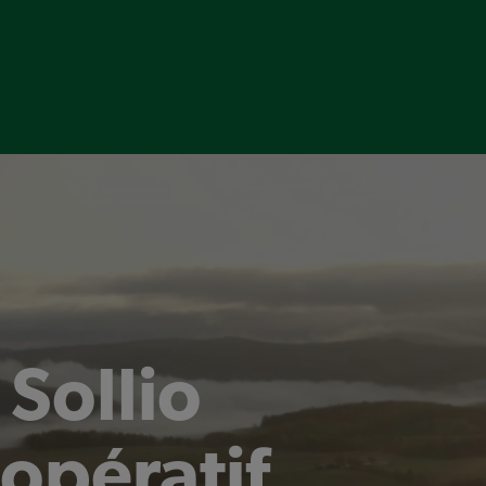
Sollio
opératif