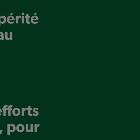
spérité
au
fforts
, pour