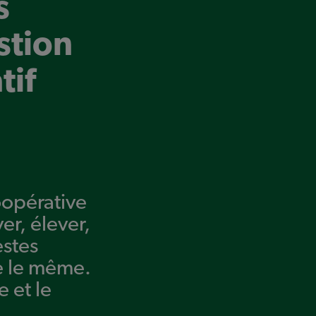
s
stion
tif
oopérative
ver, élever,
estes
e le même.
e et le