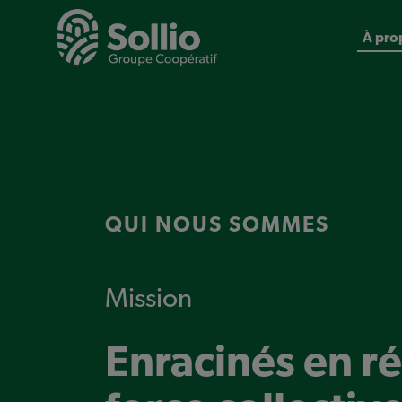
Aller
Main
au
contenu
À pro
principal
menu
(Heade
QUI NOUS SOMMES
Mission
Enracinés en ré