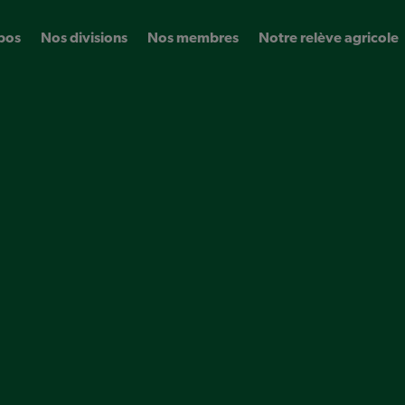
pos
Nos divisions
Nos membres
Notre relève agricole
r)