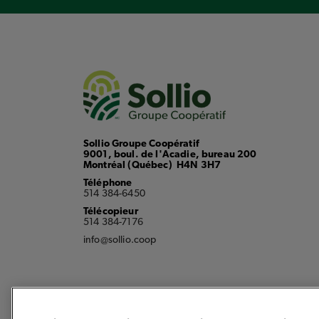
Sollio Groupe Coopératif
9001, boul. de l'Acadie, bureau 200
Montréal (Québec) H4N 3H7
Téléphone
514 384-6450
Télécopieur
514 384-7176
info@sollio.coop