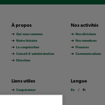
À propos
Nos activités
Qui nous sommes
Nos divisions
Notre histoire
Nos membres
La coopération
Finances
Conseil d'administration
Communications
Direction
Liens utiles
Langue
Coopérateur
En
Fr
Carrières