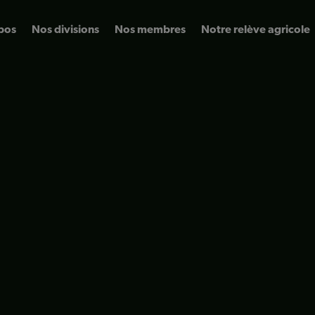
pos
Nos divisions
Nos membres
Notre relève agricole
r)